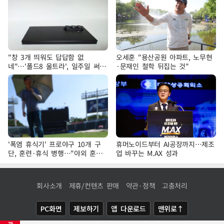
"창 3개 띄워도 답답함 없
오세훈 "용산공원 아파트, 노무현
네"…'폴드8 울트라', 일주일 써보
·문재인 철학 뒤집는 것"
니
'폭염 휴식기' 프로야구 10개 구
휴머노이드부터 AI공장까지…제조
단, 훈련·휴식 병행…"야외 훈련
업 바꾸는 M.AX 성과
해도 안전 최우선"
회사소개
제휴/컨텐츠 판매
약관·정책
고충처리
PC화면
제보하기
앱 다운로드
맨위로↑