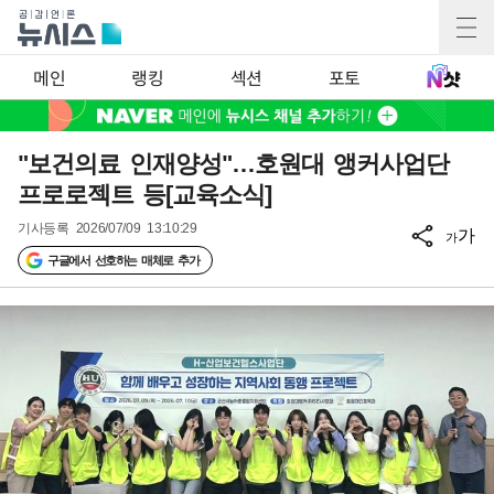
메인
랭킹
섹션
포토
"보건의료 인재양성"…호원대 앵커사업단
프로로젝트 등[교육소식]
기사등록
2026/07/09 13:10:29
가
가
구글에서 선호하는 매체로 추가