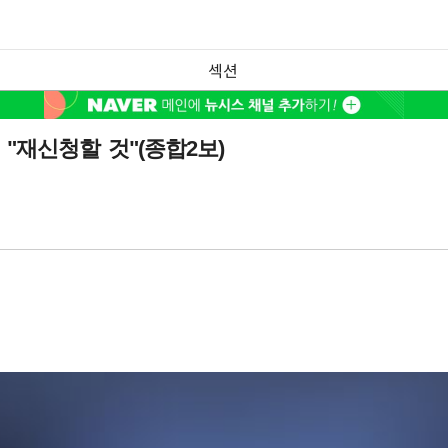
섹션
"재신청할 것"(종합2보)