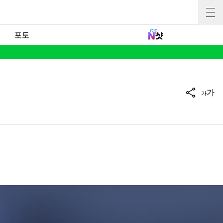
포토
가
가