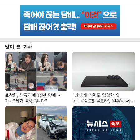
많이 본 기사
표창원, 남규리에 15년 만에 사
"창 3개 띄워도 답답함 없
과…"제가 틀렸습니다"
네"…'폴드8 울트라', 일주일 써보
니