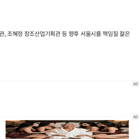
관, 조혜정 창조산업기획관 등 향후 서울시를 책임질 젊은