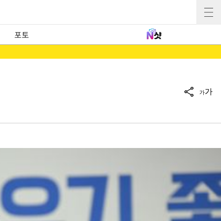
포토
가
가