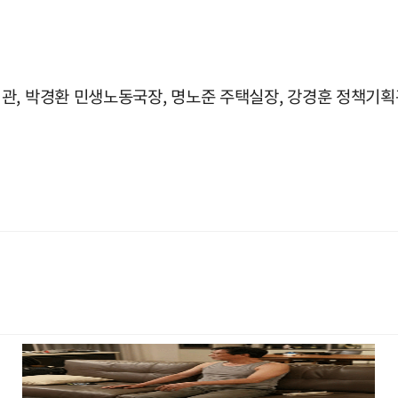
관, 박경환 민생노동국장, 명노준 주택실장, 강경훈 정책기획