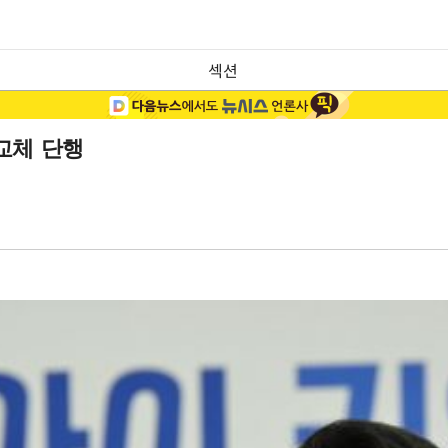
섹션
교체 단행