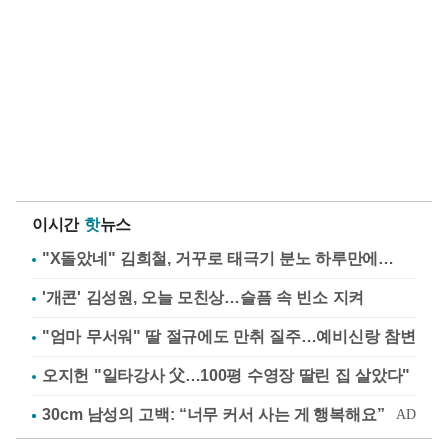
이시간
핫
뉴스
"X돌았네" 김희철, 거꾸로 태극기 분노 하루만에…
'개콘' 김성원, 오늘 모친상…슬픔 속 빈소 지켜
"엄마 무서워" 딸 절규에도 만취 질주…예비신랑 참변
오지헌 "일타강사 父…100평 수영장 딸린 집 살았다"