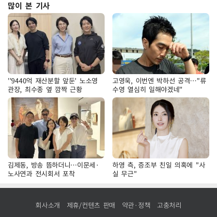
많이 본 기사
''9440억 재산분할 앞둔' 노소영
고영욱, 이번엔 박하선 공격…"류
관장, 최수종 옆 깜짝 근황
수영 열심히 일해야겠네"
김제동, 방송 뜸하더니…이문세·
하영 측, 증조부 친일 의혹에 "사
노사연과 전시회서 포착
실 무근"
회사소개
제휴/컨텐츠 판매
약관·정책
고충처리