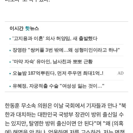
이시간
핫
뉴스
'고지용과 이혼' 의사 허양임, 새 출발했다
장영란 "쌍커풀 3번 밖에…왜 성형미인이라고 하냐"
'마약 자숙' 유아인, 남사친과 뽀뽀 근황
유혜정, 자궁적출 수술 "여성성 잃는 것이…"
한동훈 무소속 의원은 이날 국회에서 기자들과 만나 "북
한과 대치하는 대한민국 국방부 장관이 방위 출신일 수
는 있지만, 탈영한 방위 출신이면 안 된다"며 "왜 (의혹
에) 해명을 안 하나. 억울하면 저를 고소하라. 저는 면책