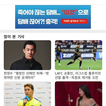
많이 본 기사
한정수 "황정민 선배만 피해…떳
LAFC 손흥민, 리그스컵 톨루카전
떳하면 신분 공개하라"
선발 출격…득점포 재가동 도전