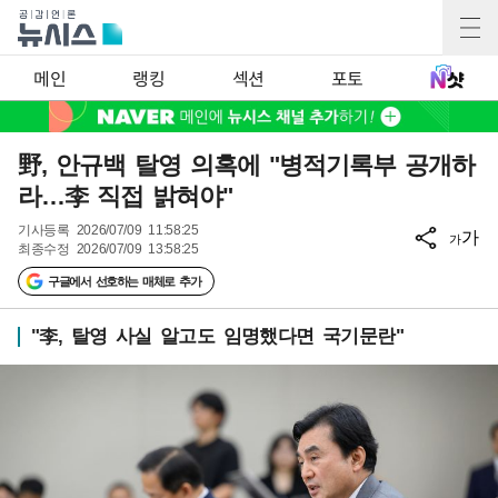
메인
랭킹
섹션
포토
野, 안규백 탈영 의혹에 "병적기록부 공개하
라…李 직접 밝혀야"
기사등록
2026/07/09 11:58:25
가
가
최종수정
2026/07/09 13:58:25
구글에서 선호하는 매체로 추가
"李, 탈영 사실 알고도 임명했다면 국기문란"