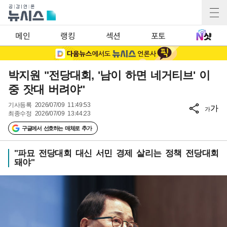
메인
랭킹
섹션
포토
박지원 "전당대회, '남이 하면 네거티브' 이
중 잣대 버려야"
기사등록
2026/07/09 11:49:53
가
가
최종수정
2026/07/09 13:44:23
구글에서 선호하는 매체로 추가
"파묘 전당대회 대신 서민 경제 살리는 정책 전당대회
돼야"