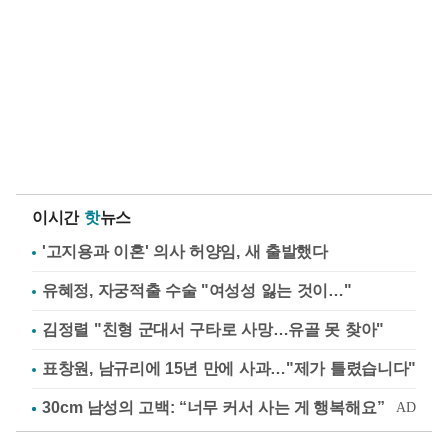
이시간
핫
뉴스
'고지용과 이혼' 의사 허양임, 새 출발했다
유혜정, 자궁적출 수술 "여성성 잃는 것이…"
김정렬 "친형 군대서 구타로 사망…유골 못 찾아"
표창원, 남규리에 15년 만에 사과…"제가 틀렸습니다"