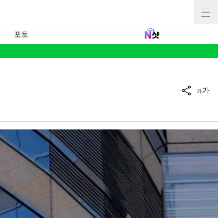
포토
가
가