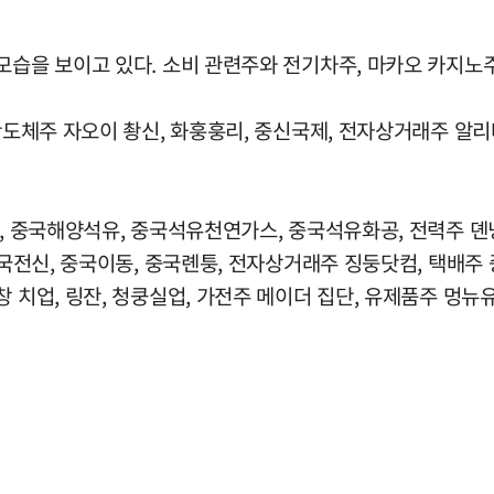
모습을 보이고 있다. 소비 관련주와 전기차주, 마카오 카지노
 반도체주 자오이 촹신, 화훙훙리, 중신국제, 전자상거래주 알리
우, 중국해양석유, 중국석유천연가스, 중국석유화공, 전력주 뎬넝
 중국전신, 중국이동, 중국롄퉁, 전자상거래주 징둥닷컴, 택배주
 치업, 링잔, 청쿵실업, 가전주 메이더 집단, 유제품주 멍뉴