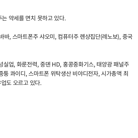
주는 약세를 면치 못하고 있다.
바바, 스마트폰주 샤오미, 컴퓨터주 롄샹집단(레노보), 중국
실업, 화룬전력, 중뎬 HD, 홍콩중화기스, 태양광 패널주
 중퉁 콰이디, 스마트폰 위탁생산 비야디전자, 시가총액 최
유업도 오르고 있다.