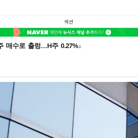
섹션
 매수로 출렁…H주 0.27%↓