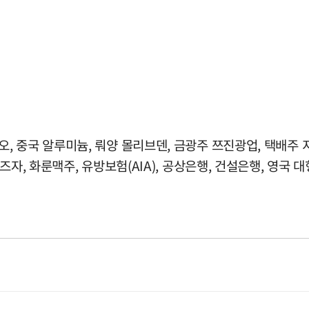
 중국 알루미늄, 뤄양 몰리브덴, 금광주 쯔진광업, 택배주 
자, 화룬맥주, 유방보험(AIA), 공상은행, 건설은행, 영국 대