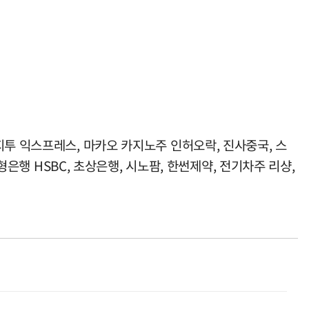
지투 익스프레스, 마카오 카지노주 인허오락, 진사중국, 스
형은행 HSBC, 초상은행, 시노팜, 한썬제약, 전기차주 리샹,