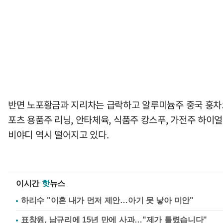
반면 노포황금과 지리차는 급락하고 알루미늄주 중국 훙차오,
포츠 용품주 리닝, 안타체육, 식품주 캉스푸, 가전주 하이얼즈
비야디 역시 떨어지고 있다.
이시간
핫
뉴스
하리수 "이혼 내가 먼저 제안…아기 못 낳아 미안"
표창원, 남규리에 15년 만에 사과…"제가 틀렸습니다"