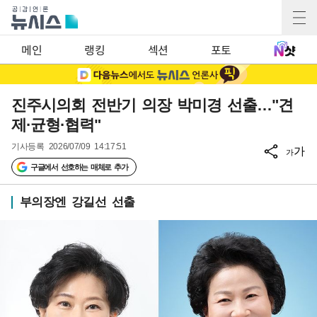
메인
랭킹
섹션
포토
진주시의회 전반기 의장 박미경 선출…"견
제·균형·협력"
기사등록
2026/07/09 14:17:51
가
가
구글에서 선호하는 매체로 추가
부의장엔 강길선 선출