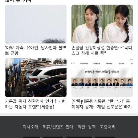
'마약 자숙' 유아인, 남사친과 볼뽀
손떨림 건강이상설 한승연…"목디
뽀 근황
스크 심해 치료 중"
기름값 뛰자 친환경차 인기↑…변
[단독]대통령기록관, '尹 추가' 홈
하는 자동차 트렌드[세쓸통]
페이지 공개…계엄 선포문은 빠져
회사소개
제휴/컨텐츠 판매
약관·정책
고충처리