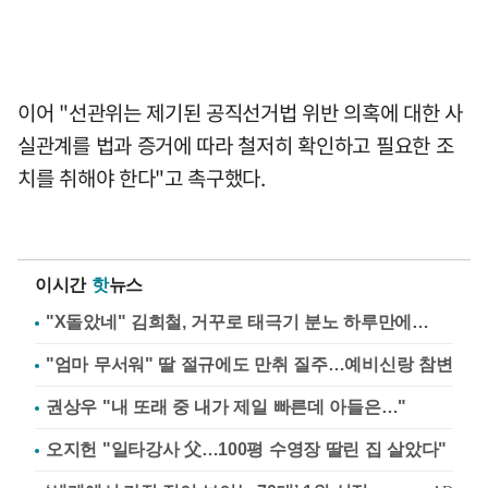
이어 "선관위는 제기된 공직선거법 위반 의혹에 대한 사
실관계를 법과 증거에 따라 철저히 확인하고 필요한 조
치를 취해야 한다"고 촉구했다.
이시간
핫
뉴스
"X돌았네" 김희철, 거꾸로 태극기 분노 하루만에…
"엄마 무서워" 딸 절규에도 만취 질주…예비신랑 참변
권상우 "내 또래 중 내가 제일 빠른데 아들은…"
오지헌 "일타강사 父…100평 수영장 딸린 집 살았다"