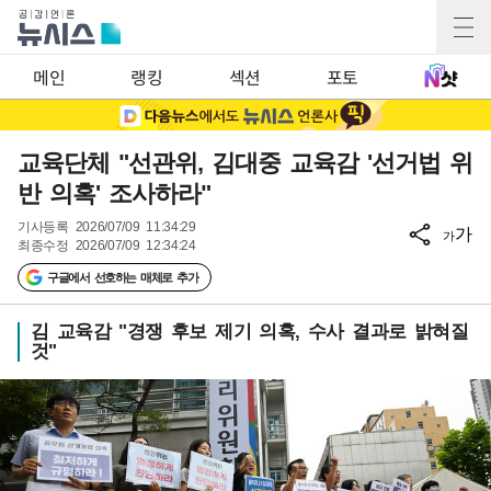
메인
랭킹
섹션
포토
교육단체 "선관위, 김대중 교육감 '선거법 위
반 의혹' 조사하라"
기사등록
2026/07/09 11:34:29
가
가
최종수정
2026/07/09 12:34:24
구글에서 선호하는 매체로 추가
김 교육감 "경쟁 후보 제기 의혹, 수사 결과로 밝혀질
것"