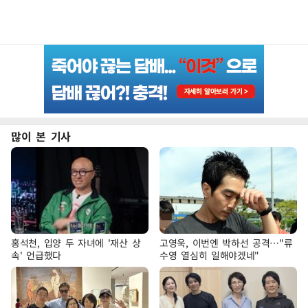
많이 본 기사
홍석천, 입양 두 자녀에 '재산 상
고영욱, 이번엔 박하선 공격…"류
속' 언급했다
수영 열심히 일해야겠네"