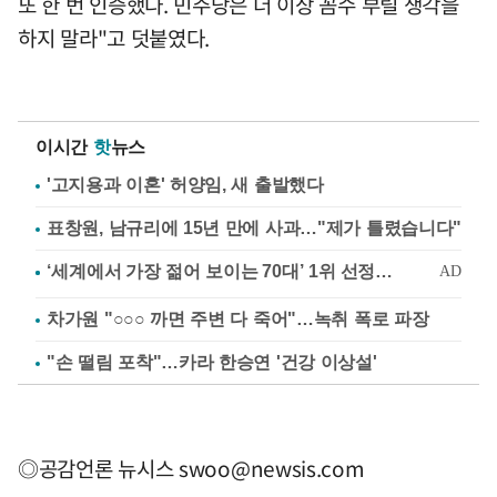
또 한 번 인증했다. 민주당은 더 이상 꼼수 부릴 생각을
하지 말라"고 덧붙였다.
이시간
핫
뉴스
'고지용과 이혼' 허양임, 새 출발했다
표창원, 남규리에 15년 만에 사과…"제가 틀렸습니다"
차가원 "○○○ 까면 주변 다 죽어"…녹취 폭로 파장
"손 떨림 포착"…카라 한승연 '건강 이상설'
◎공감언론 뉴시스
swoo@newsis.com