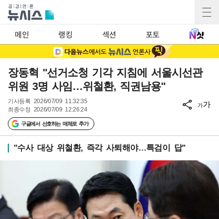
메인
랭킹
섹션
포토
장동혁 "선거소청 기각 지침에 서울시선관
위원 3명 사임…위철환, 직권남용"
기사등록
2026/07/09 11:32:35
가
가
최종수정
2026/07/09 12:26:24
구글에서 선호하는 매체로 추가
"수사 대상 위철환, 즉각 사퇴해야…특검이 답"