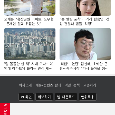
오세훈 "용산공원 아파트, 노무현
"손 떨림 포착"…카라 한승연, 건
·문재인 철학 뒤집는 것"
강 괜찮나 팬들 '걱정'
'덜 똘똘한 한 채' 시대 오나…20
'리센느 논란' 김선태, 초췌한 근
억대 아파트에 쏠리는 관심[세제
황…충주시장 "다시 돌아올 생
개편, 그 이후②]
각?"
회사소개
제휴/컨텐츠 판매
약관·정책
고충처리
PC화면
제보하기
앱 다운로드
맨위로↑
광
COPYRIGHTⓒ
NEWSIS
ALL RIGHTS RESERVED.
고
삭
제