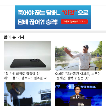
많이 본 기사
"창 3개 띄워도 답답함 없
오세훈 "용산공원 아파트, 노무현
네"…'폴드8 울트라', 일주일 써보
·문재인 철학 뒤집는 것"
니