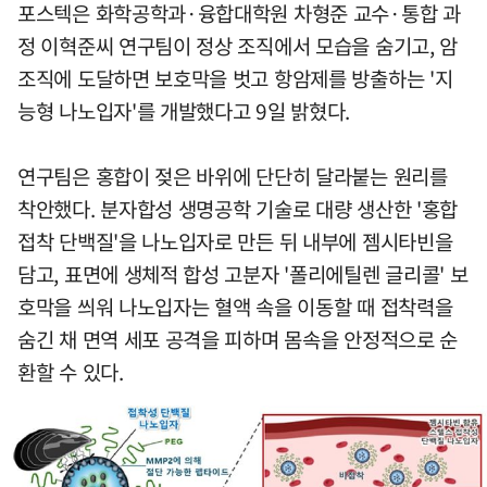
포스텍은 화학공학과·융합대학원 차형준 교수·통합 과
정 이혁준씨 연구팀이 정상 조직에서 모습을 숨기고, 암
조직에 도달하면 보호막을 벗고 항암제를 방출하는 '지
능형 나노입자'를 개발했다고 9일 밝혔다.
연구팀은 홍합이 젖은 바위에 단단히 달라붙는 원리를
착안했다. 분자합성 생명공학 기술로 대량 생산한 '홍합
접착 단백질'을 나노입자로 만든 뒤 내부에 젬시타빈을
담고, 표면에 생체적 합성 고분자 '폴리에틸렌 글리콜' 보
호막을 씌워 나노입자는 혈액 속을 이동할 때 접착력을
숨긴 채 면역 세포 공격을 피하며 몸속을 안정적으로 순
환할 수 있다.