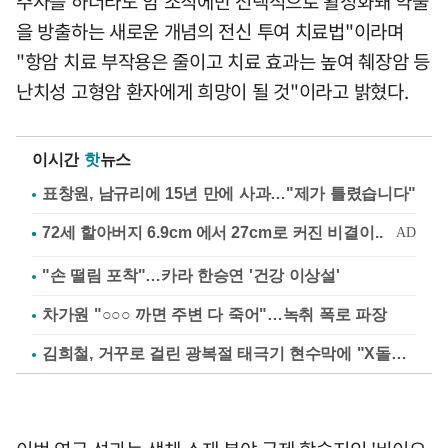
주사를 하더라도 암 조직에만 선택적으로 활성화돼 약물
을 방출하는 새로운 개념의 전신 투여 치료법"이라며
"항암 치료 부작용은 줄이고 치료 효과는 높여 췌장암 등
난치성 고형암 환자에게 희망이 될 것"이라고 밝혔다.
이시간
핫
뉴스
표창원, 남규리에 15년 만에 사과…"제가 틀렸습니다"
"손 떨림 포착"…카라 한승연 '건강 이상설'
차가원 "○○○ 까면 주변 다 죽어"…녹취 폭로 파장
김희철, 거꾸로 걸린 광복절 태극기 현수막에 "X돌았네"