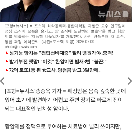
[포항=뉴시스] = 포스텍 화학공학과·융합대학원 차형준 교수 연구팀이
정상 조직에 모습을 숨기고, 암 조직에 도달하면 보호막을 벗고 항암
제를 방출하는 '지능형 나노입자'를 개발했다. 사진 왼쪽부터 차 교수,
통합 과정 이혁준씨. (사진=포스텍 제공) 2026.07.09.
photo@newsis.com
[포항=뉴시스]송종욱 기자 = 췌장암은 몸속 깊숙한 곳에
있어 초기에 발견하기 어렵고 주변 장기로 빠르게 전이
되는 대표적인 난치성 암이다.
항암제를 정맥으로 투여하는 치료법이 널리 쓰이지만,