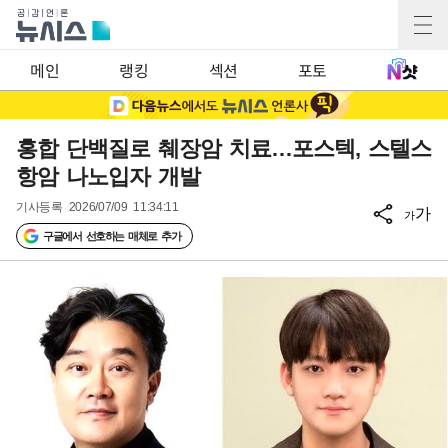
메인
랭킹
섹션
포토
홍합 단백질로 췌장암 치료…포스텍, 스텔스
항암 나노입자 개발
기사등록
2026/07/09 11:34:11
가
가
구글에서 선호하는 매체로 추가