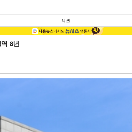
섹션
징역 8년