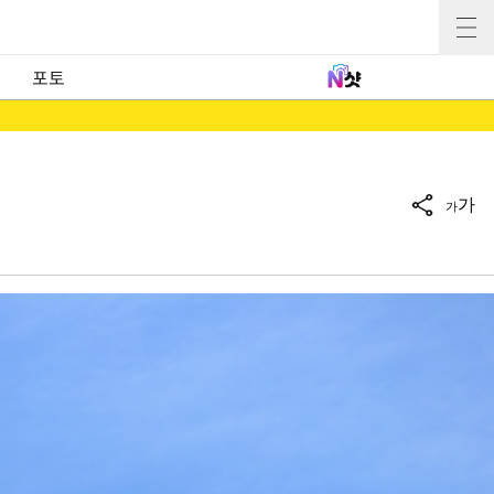
포토
가
가