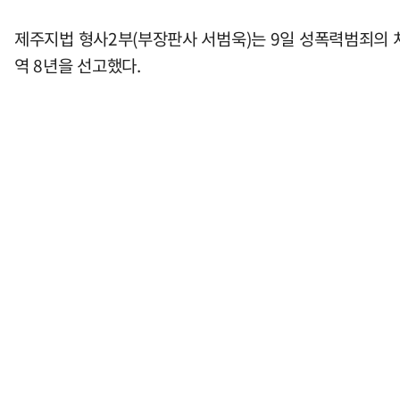
제주지법 형사2부(부장판사 서범욱)는 9일 성폭력범죄의 처벌
역 8년을 선고했다.