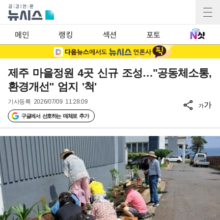
메인
랭킹
섹션
포토
제주 마을정원 4곳 신규 조성…"공동체소통,
환경개선" 엄지 '척'
기사등록
2026/07/09 11:28:09
가
가
구글에서 선호하는 매체로 추가