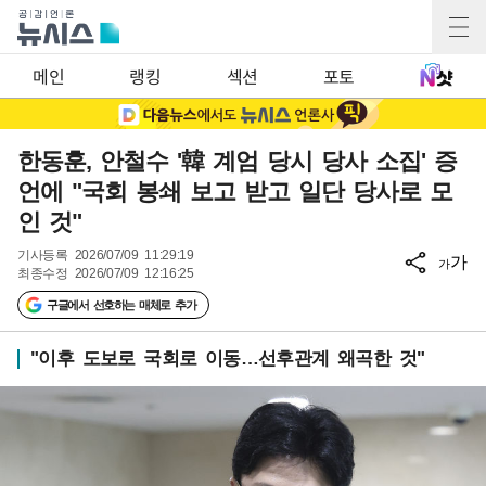
메인
랭킹
섹션
포토
한동훈, 안철수 '韓 계엄 당시 당사 소집' 증
언에 "국회 봉쇄 보고 받고 일단 당사로 모
인 것"
기사등록
2026/07/09 11:29:19
가
가
최종수정
2026/07/09 12:16:25
구글에서 선호하는 매체로 추가
"이후 도보로 국회로 이동…선후관계 왜곡한 것"