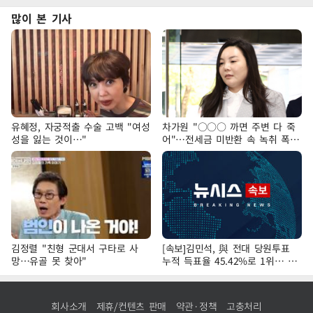
많이 본 기사
유혜정, 자궁적출 수술 고백 "여성
차가원 "○○○ 까면 주변 다 죽
성을 잃는 것이…"
어"…전세금 미반환 속 녹취 폭로
파장
김정렬 "친형 군대서 구타로 사
[속보]김민석, 與 전대 당원투표
망…유골 못 찾아"
누적 득표율 45.42%로 1위… 정
청래 44.56%
회사소개
제휴/컨텐츠 판매
약관·정책
고충처리