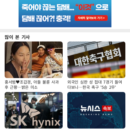
많이 본 기사
홍서범♥조갑경, 아들 불륜 사과
외국인 심판 성 접대 7경기 들여
후 근황…밝은 미소
다보니…한국 축구 '5승 2무'