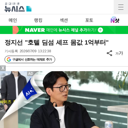
메인
랭킹
섹션
포토
정지선 "호텔 딤섬 셰프 몸값 1억부터"
기사등록
2026/07/09 13:22:38
가
가
구글에서 선호하는 매체로 추가
X