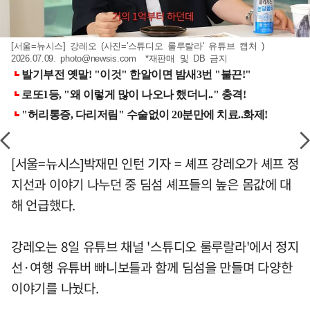
[서울=뉴시스] 강레오 (사진='스튜디오 룰루랄라' 유튜브 캡처 )
2026.07.09.
photo@newsis.com
*재판매 및 DB 금지
[서울=뉴시스]박재민 인턴 기자 = 셰프 강레오가 셰프 정
지선과 이야기 나누던 중 딤섬 셰프들의 높은 몸값에 대
해 언급했다.
강레오는 8일 유튜브 채널 '스튜디오 룰루랄라'에서 정지
선·여행 유튜버 빠니보틀과 함께 딤섬을 만들며 다양한
이야기를 나눴다.