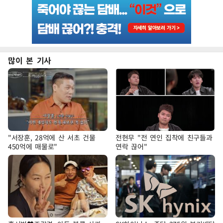
많이 본 기사
"서장훈, 28억에 산 서초 건물
전현무 "전 연인 집착에 친구들과
450억에 매물로"
연락 끊어"