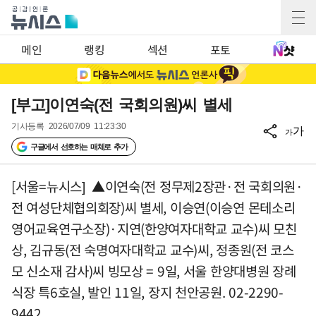
메인
랭킹
섹션
포토
[부고]이연숙(전 국회의원)씨 별세
기사등록
2026/07/09 11:23:30
가
가
구글에서 선호하는 매체로 추가
[서울=뉴시스] ▲이연숙(전 정무제2장관·전 국회의원·
전 여성단체협의회장)씨 별세, 이승연(이승연 몬테소리
영어교육연구소장)·지연(한양여자대학교 교수)씨 모친
상, 김규동(전 숙명여자대학교 교수)씨, 정종원(전 코스
모 신소재 감사)씨 빙모상 = 9일, 서울 한양대병원 장례
식장 특6호실, 발인 11일, 장지 천안공원. 02-2290-
9442