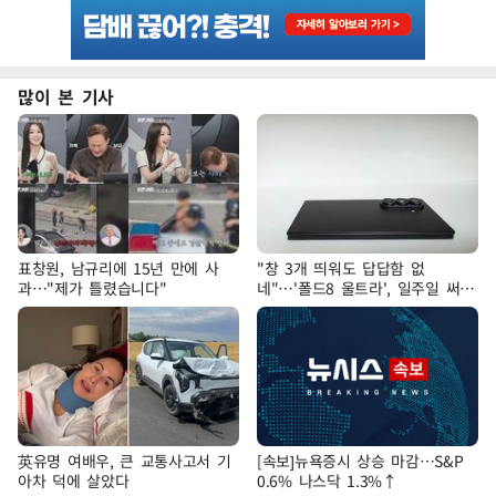
많이 본 기사
표창원, 남규리에 15년 만에 사
"창 3개 띄워도 답답함 없
과…"제가 틀렸습니다"
네"…'폴드8 울트라', 일주일 써보
니
英유명 여배우, 큰 교통사고서 기
[속보]뉴욕증시 상승 마감…S&P
아차 덕에 살았다
0.6% 나스닥 1.3%↑