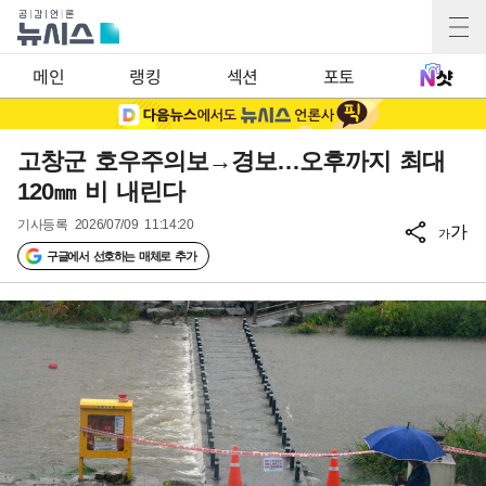
메인
랭킹
섹션
포토
고창군 호우주의보→경보…오후까지 최대
120㎜ 비 내린다
기사등록
2026/07/09 11:14:20
가
가
구글에서 선호하는 매체로 추가