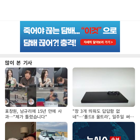
많이 본 기사
표창원, 남규리에 15년 만에 사
"창 3개 띄워도 답답함 없
과…"제가 틀렸습니다"
네"…'폴드8 울트라', 일주일 써보
니