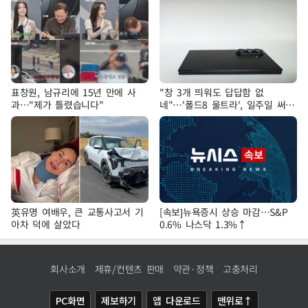
표창원, 남규리에 15년 만에 사
"창 3개 띄워도 답답함 없
과…"제가 틀렸습니다"
네"…'폴드8 울트라', 일주일 써보
니
英유명 여배우, 큰 교통사고서 기
[속보]뉴욕증시 상승 마감…S&P
아차 덕에 살았다
0.6% 나스닥 1.3%↑
회사소개
제휴/컨텐츠 판매
약관·정책
고충처리
PC화면
제보하기
앱 다운로드
맨위로↑