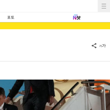
포토
가
가