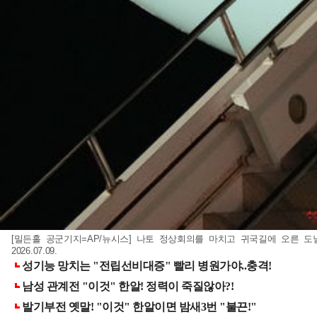
[밀든홀 공군기지=AP/뉴시스] 나토 정상회의를 마치고 귀국길에 오른 
2026.07.09.