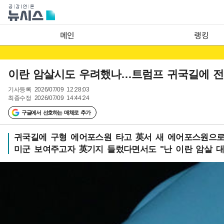
메인
랭킹
이란 암살시도 우려했나…트럼프 귀국길에 전
기사등록
2026/07/09 12:28:03
최종수정
2026/07/09 14:44:24
구글에서 선호하는 매체로 추가
귀국길에 구형 에어포스원 타고 英서 새 에어포스원으
미군 보여주고자 英기지 들렀다면서도 "난 이란 암살 대