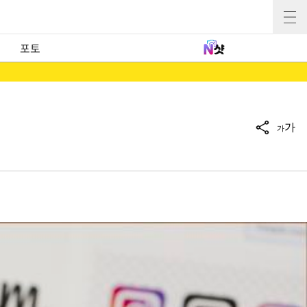
포토
가
가