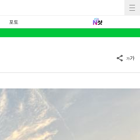
포토
가
가