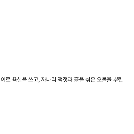
이로 욕설을 쓰고, 까나리 액젓과 흙을 섞은 오물을 뿌린