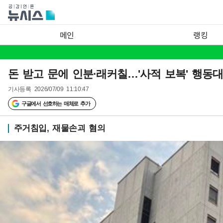
메인
랭킹
돈 받고 문에 인분·래커칠…'사적 보복' 행동대
기사등록
2026/07/09 11:10:47
구글에서 선호하는 매체로 추가
주거침입, 재물손괴 혐의