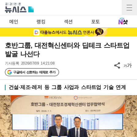
메인
랭킹
섹션
포토
호반그룹, 대전혁신센터와 딥테크 스타트업
발굴 나선다
기사등록
2026/07/09 14:21:08
가
가
구글에서 선호하는 매체로 추가
건설·제조·레저 등 그룹 사업과 스타트업 기술 연계