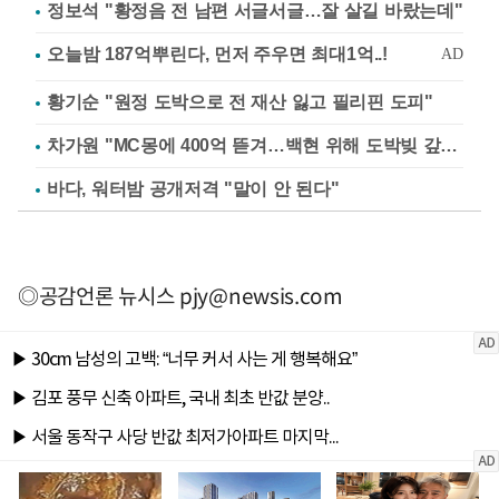
정보석 "황정음 전 남편 서글서글…잘 살길 바랐는데"
황기순 "원정 도박으로 전 재산 잃고 필리핀 도피"
차가원 "MC몽에 400억 뜯겨…백현 위해 도박빚 갚아줘"
바다, 워터밤 공개저격 "말이 안 된다"
◎공감언론 뉴시스
pjy@newsis.com