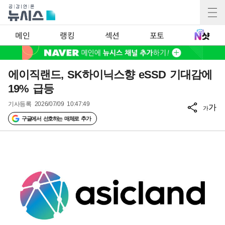
메인
랭킹
섹션
포토
에이직랜드, SK하이닉스향 eSSD 기대감에
19% 급등
기사등록
2026/07/09 10:47:49
가
가
구글에서 선호하는 매체로 추가