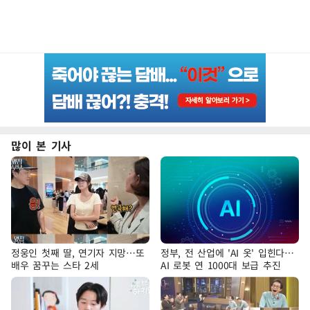
많이 본 기사
정웅인 첫째 딸, 연기자 지망…또
정부, 전 산업에 'AI 옷' 입힌다…
배우 꿈꾸는 스타 2세
AI 로봇 연 1000대 보급 추진