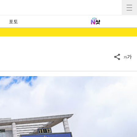
포토
가
가