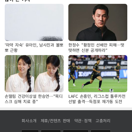
'마약 자숙' 유아인, 남사친과 볼뽀
한정수 "황정민 선배만 피해…떳
뽀 근황
떳하면 신분 공개하라"
손떨림 건강이상설 한승연…"목디
LAFC 손흥민, 리그스컵 톨루카전
스크 심해 치료 중"
선발 출격…득점포 재가동 도전
회사소개
제휴/컨텐츠 판매
약관·정책
고충처리