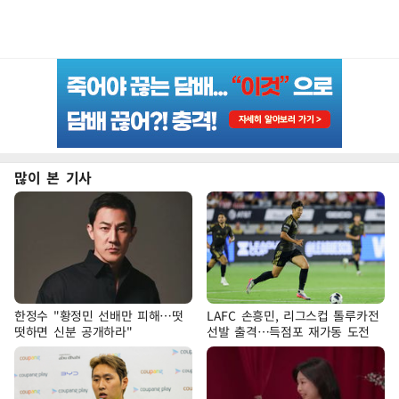
많이 본 기사
한정수 "황정민 선배만 피해…떳
LAFC 손흥민, 리그스컵 톨루카전
떳하면 신분 공개하라"
선발 출격…득점포 재가동 도전