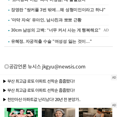
장영란 "쌍커풀 3번 밖에…왜 성형미인이라고 하냐"
'마약 자숙' 유아인, 남사친과 뽀뽀 근황
유혜정, 자궁적출 수술 "여성성 잃는 것이…"
◎공감언론 뉴시스
jkgyu@newsis.com