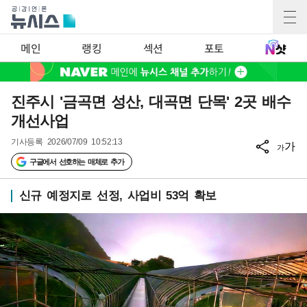
메인
랭킹
섹션
포토
진주시 '금곡면 성산, 대곡면 단목' 2곳 배수
개선사업
기사등록
2026/07/09 10:52:13
가
가
구글에서 선호하는 매체로 추가
신규 예정지로 선정, 사업비 53억 확보