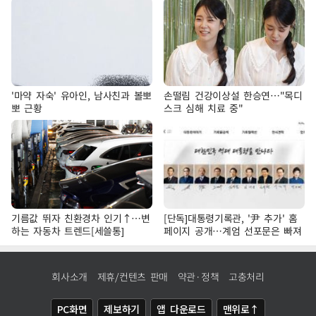
'마약 자숙' 유아인, 남사친과 볼뽀
손떨림 건강이상설 한승연…"목디
뽀 근황
스크 심해 치료 중"
기름값 뛰자 친환경차 인기↑…변
[단독]대통령기록관, '尹 추가' 홈
하는 자동차 트렌드[세쓸통]
페이지 공개…계엄 선포문은 빠져
회사소개
제휴/컨텐츠 판매
약관·정책
고충처리
PC화면
제보하기
앱 다운로드
맨위로↑