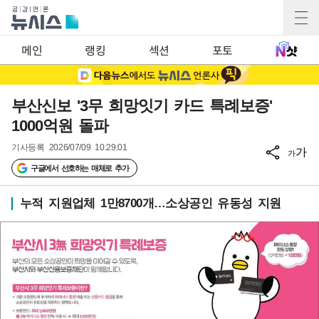
메인
랭킹
섹션
포토
부산신보 '3무 희망잇기 카드 특례보증'
1000억원 돌파
기사등록
2026/07/09 10:29:01
가
가
구글에서 선호하는 매체로 추가
누적 지원업체 1만8700개…소상공인 유동성 지원