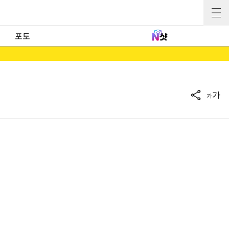
포토
가
가