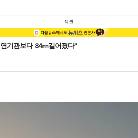
섹션
"내연기관보다 84㎜길어졌다"