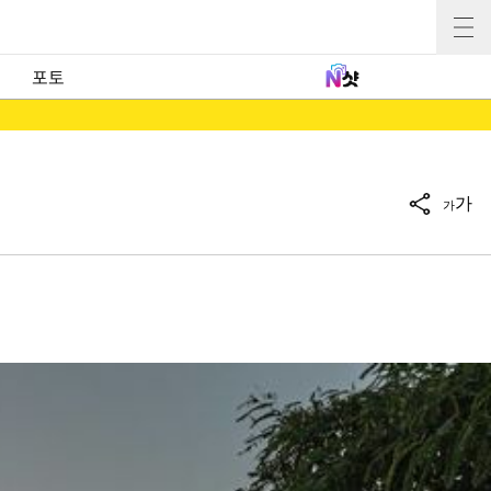
포토
가
가