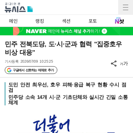
메인
랭킹
섹션
포토
민주 전북도당, 도·시·군과 협력 "집중호우
비상 대응"
기사등록
2026/07/09 10:25:25
가
가
구글에서 선호하는 매체로 추가
도민 안전 최우선, 호우 피해·응급 복구 현황 수시 점
검
민주당 소속 14개 시·군 기초단체와 실시간 긴밀 소통
체계