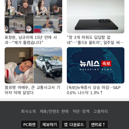
표창원, 남규리에 15년 만에 사
"창 3개 띄워도 답답함 없
과…"제가 틀렸습니다"
네"…'폴드8 울트라', 일주일 써보
니
英유명 여배우, 큰 교통사고서 기
[속보]뉴욕증시 상승 마감…S&P
아차 덕에 살았다
0.6% 나스닥 1.3%↑
회사소개
제휴/컨텐츠 판매
약관·정책
고충처리
PC화면
제보하기
앱 다운로드
맨위로↑