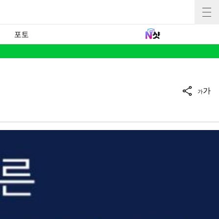
포토
가
가