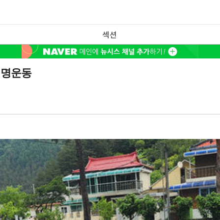
섹션
서명운동