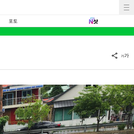
포토
가
가