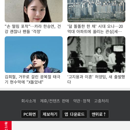
"손 떨림 포착"…카라 한승연, 건
'덜 똘똘한 한 채' 시대 오나…20
강 괜찮나 팬들 '걱정'
억대 아파트에 쏠리는 관심[세제
개편, 그 이후②]
김희철, 거꾸로 걸린 광복절 태극
'고지용과 이혼' 허양임, 새 출발했
기 현수막에 "X돌았네"
다
회사소개
제휴/컨텐츠 판매
약관·정책
고충처리
PC화면
제보하기
앱 다운로드
맨위로↑
광
COPYRIGHTⓒ
NEWSIS
ALL RIGHTS RESERVED.
고