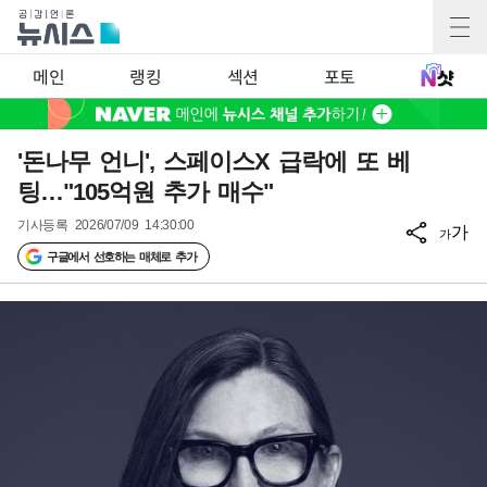
메인
랭킹
섹션
포토
'돈나무 언니', 스페이스X 급락에 또 베
팅…"105억원 추가 매수"
기사등록
2026/07/09 14:30:00
가
가
구글에서 선호하는 매체로 추가