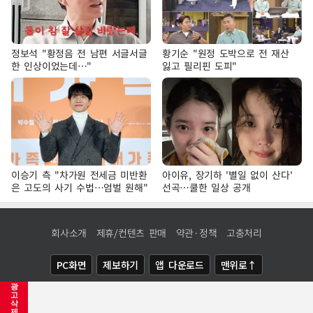
정보석 "황정음 전 남편 서글서글
황기순 "원정 도박으로 전 재산
한 인상이었는데…"
잃고 필리핀 도피"
이승기 측 "차가원 전세금 미반환
아이유, 장기하 '별일 없이 산다'
은 고도의 사기 수법…엄벌 원해"
선곡…쿨한 일상 공개
회사소개
제휴/컨텐츠 판매
약관·정책
고충처리
PC화면
제보하기
앱 다운로드
맨위로↑
광
COPYRIGHTⓒ
NEWSIS
ALL RIGHTS RESERVED.
고
삭
제