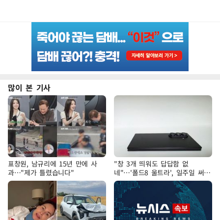
많이 본 기사
표창원, 남규리에 15년 만에 사
"창 3개 띄워도 답답함 없
과…"제가 틀렸습니다"
네"…'폴드8 울트라', 일주일 써보
니