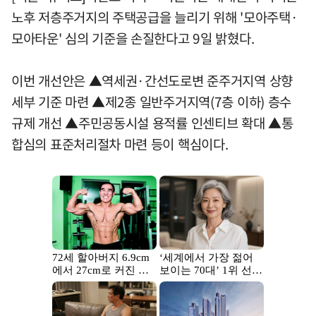
노후 저층주거지의 주택공급을 늘리기 위해 '모아주택·
모아타운' 심의 기준을 손질한다고 9일 밝혔다.
이번 개선안은 ▲역세권·간선도로변 준주거지역 상향
세부 기준 마련 ▲제2종 일반주거지역(7층 이하) 층수
규제 개선 ▲주민공동시설 용적률 인센티브 확대 ▲통
합심의 표준처리절차 마련 등이 핵심이다.