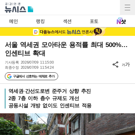
메인
랭킹
섹션
포토
서울 역세권 모아타운 용적률 최대 500%…
인센티브 확대
기사등록
2026/07/09 11:15:00
가
가
최종수정
2026/07/09 11:54:24
구글에서 선호하는 매체로 추가
역세권·간선도로변 준주거 상향 추진
2종 7층 이하 층수 규제도 개선
공동시설 개방 없이도 인센티브 적용