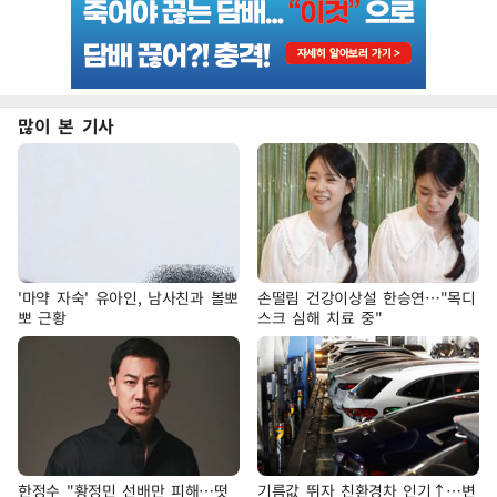
많이 본 기사
'마약 자숙' 유아인, 남사친과 볼뽀
손떨림 건강이상설 한승연…"목디
뽀 근황
스크 심해 치료 중"
한정수 "황정민 선배만 피해…떳
기름값 뛰자 친환경차 인기↑…변