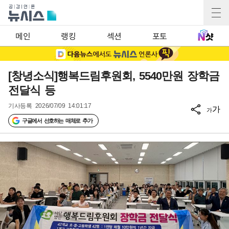
메인
랭킹
섹션
포토
[창녕소식]행복드림후원회, 5540만원 장학금
전달식 등
기사등록
2026/07/09 14:01:17
가
가
구글에서 선호하는 매체로 추가