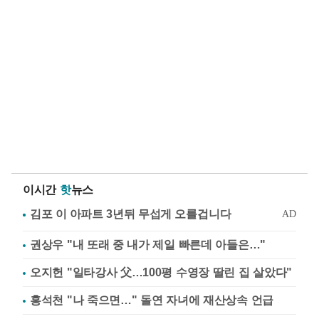
이시간
핫
뉴스
권상우 "내 또래 중 내가 제일 빠른데 아들은…"
오지헌 "일타강사 父…100평 수영장 딸린 집 살았다"
홍석천 "나 죽으면…" 돌연 자녀에 재산상속 언급