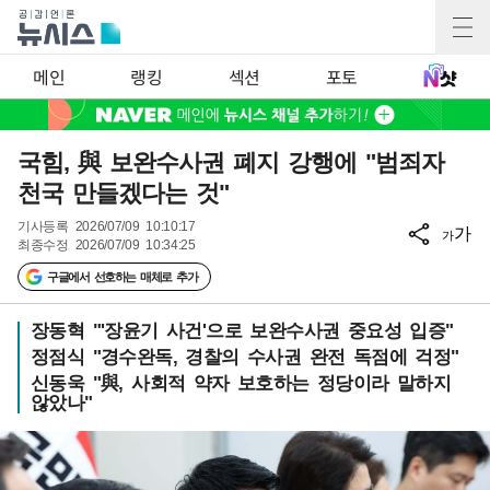
메인
랭킹
섹션
포토
국힘, 與 보완수사권 폐지 강행에 "범죄자
천국 만들겠다는 것"
기사등록
2026/07/09 10:10:17
가
가
최종수정
2026/07/09 10:34:25
구글에서 선호하는 매체로 추가
장동혁 "'장윤기 사건'으로 보완수사권 중요성 입증"
정점식 "경수완독, 경찰의 수사권 완전 독점에 걱정"
신동욱 "與, 사회적 약자 보호하는 정당이라 말하지
않았나"