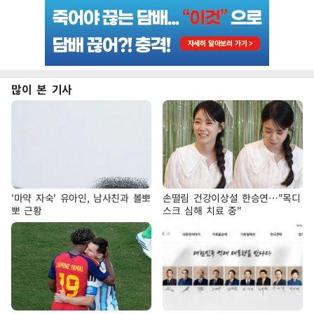
많이 본 기사
'마약 자숙' 유아인, 남사친과 볼뽀
손떨림 건강이상설 한승연…"목디
뽀 근황
스크 심해 치료 중"