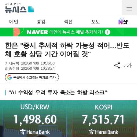
메인
랭킹
섹션
포토
한은 "증시 추세적 하락 가능성 적어…반도
체 호황 상당 기간 이어질 것"
기사등록
2026/07/09 10:06:00
가
가
최종수정
2026/07/09 10:28:24
구글에서 선호하는 매체로 추가
"AI 수익성 우려 투자 축소는 하방 리스크"