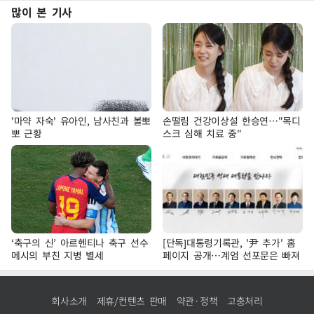
많이 본 기사
'마약 자숙' 유아인, 남사친과 볼뽀
손떨림 건강이상설 한승연…"목디
뽀 근황
스크 심해 치료 중"
‘축구의 신’ 아르헨티나 축구 선수
[단독]대통령기록관, '尹 추가' 홈
메시의 부친 지병 별세
페이지 공개…계엄 선포문은 빠져
회사소개
제휴/컨텐츠 판매
약관·정책
고충처리