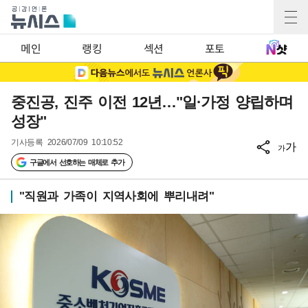
메인
랭킹
섹션
포토
중진공, 진주 이전 12년…"일·가정 양립하며
성장"
기사등록
2026/07/09 10:10:52
가
가
구글에서 선호하는 매체로 추가
"직원과 가족이 지역사회에 뿌리내려"