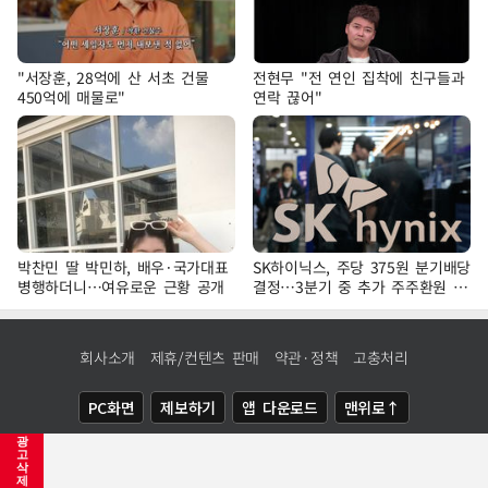
"서장훈, 28억에 산 서초 건물
전현무 "전 연인 집착에 친구들과
450억에 매물로"
연락 끊어"
박찬민 딸 박민하, 배우·국가대표
SK하이닉스, 주당 375원 분기배당
병행하더니…여유로운 근황 공개
결정…3분기 중 추가 주주환원 발
표
회사소개
제휴/컨텐츠 판매
약관·정책
고충처리
PC화면
제보하기
앱 다운로드
맨위로↑
광
COPYRIGHTⓒ
NEWSIS
ALL RIGHTS RESERVED.
고
삭
제