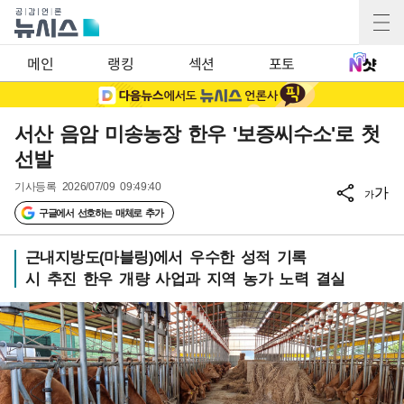
메인
랭킹
섹션
포토
서산 음암 미송농장 한우 '보증씨수소'로 첫
선발
기사등록
2026/07/09 09:49:40
가
가
구글에서 선호하는 매체로 추가
근내지방도(마블링)에서 우수한 성적 기록
시 추진 한우 개량 사업과 지역 농가 노력 결실