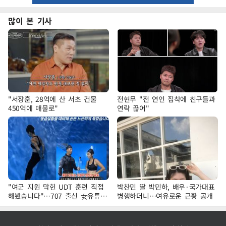
많이 본 기사
"서장훈, 28억에 산 서초 건물
전현무 "전 연인 집착에 친구들과
450억에 매물로"
연락 끊어"
"여군 지원 막힌 UDT 훈련 직접
박찬민 딸 박민하, 배우·국가대표
해봤습니다"…707 출신 女유튜버
병행하더니…여유로운 근황 공개
'완벽 소화'