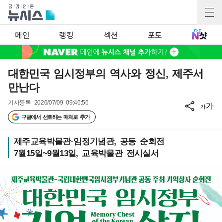
메인
랭킹
섹션
포토
대한민국 임시정부의 역사와 정신, 제주서
만난다
기사등록
2026/07/09 09:46:56
가
가
구글에서 선호하는 매체로 추가
제주교육박물관·임정기념관, 공동 순회전
7월15일~9월13일, 교육박물관 전시실서