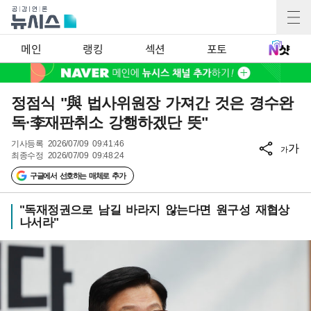
메인
랭킹
섹션
포토
정점식 "與 법사위원장 가져간 것은 경수완
독·李재판취소 강행하겠단 뜻"
기사등록
2026/07/09 09:41:46
가
가
최종수정
2026/07/09 09:48:24
구글에서 선호하는 매체로 추가
"독재정권으로 남길 바라지 않는다면 원구성 재협상
나서라"