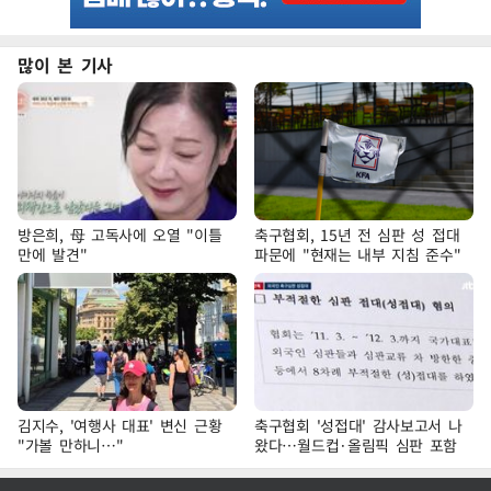
많이 본 기사
방은희, 母 고독사에 오열 "이틀
축구협회, 15년 전 심판 성 접대
만에 발견"
파문에 "현재는 내부 지침 준수"
김지수, '여행사 대표' 변신 근황
축구협회 '성접대' 감사보고서 나
"가볼 만하니…"
왔다…월드컵·올림픽 심판 포함