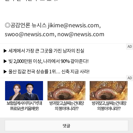
◎공감언론 뉴시스
jikime@newsis.com
,
swoo@newsis.com
,
now@newsis.com
댓글