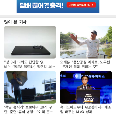
많이 본 기사
"창 3개 띄워도 답답함 없
오세훈 "용산공원 아파트, 노무현
네"…'폴드8 울트라', 일주일 써보
·문재인 철학 뒤집는 것"
니
'폭염 휴식기' 프로야구 10개 구
휴머노이드부터 AI공장까지…제조
단, 훈련·휴식 병행…"야외 훈련
업 바꾸는 M.AX 성과