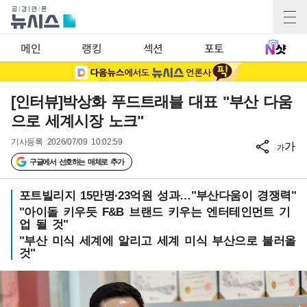
메인
랭킹
섹션
포토
[인터뷰]박상화 푸드트래블 대표 "부산 다움
으로 세계시장 노크"
기사등록
2026/07/09 10:02:59
가
가
구글에서 선호하는 매체로 추가
포트빌리지 15만명·23억원 성과…"부산다움이 경쟁력"
"아이돌 키우듯 F&B 브랜드 키우는 엔터테인먼트 기
업 될 것"
"부산 미식 세계에 알리고 세계 미식 부산으로 불러올
것"