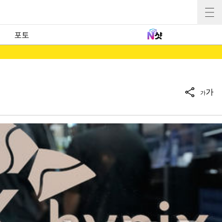
포토
가
가