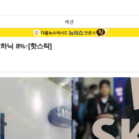
섹션
하닉 8%↑[핫스탁]