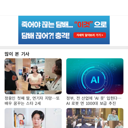
많이 본 기사
정웅인 첫째 딸, 연기자 지망…또
정부, 전 산업에 'AI 옷' 입힌다…
배우 꿈꾸는 스타 2세
AI 로봇 연 1000대 보급 추진