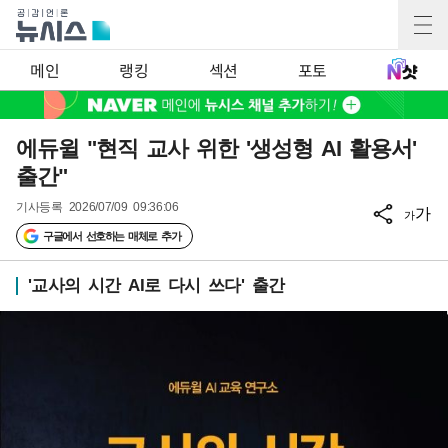
메인
랭킹
섹션
포토
에듀윌 "현직 교사 위한 '생성형 AI 활용서'
출간"
기사등록
2026/07/09 09:36:06
가
가
구글에서 선호하는 매체로 추가
'교사의 시간 AI로 다시 쓰다' 출간