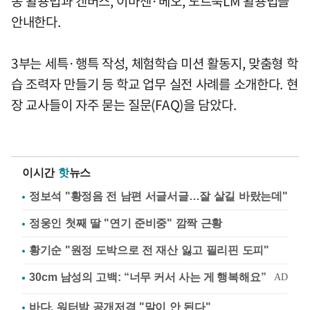
동 활용법과 캔버스, 이마젠·베오, 노트북LM 활용법을
안내한다.
3부는 세특·행특 작성, 체험학습 미션 활동지, 맞춤형 학
습 조력자 만들기 등 학교 업무 실전 사례를 소개한다. 현
장 교사들이 자주 묻는 질문(FAQ)을 담았다.
이시간
핫
뉴스
정보석 "황정음 전 남편 서글서글…잘 살길 바랐는데"
정웅인 첫째 딸 "연기 준비중" 깜짝 근황
황기순 "원정 도박으로 전 재산 잃고 필리핀 도피"
바다, 워터밤 공개저격 "말이 안 된다"