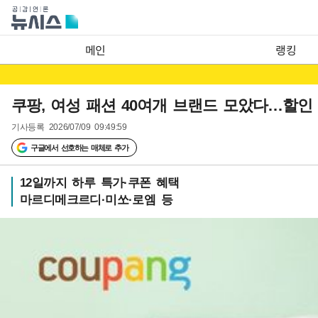
메인
랭킹
쿠팡, 여성 패션 40여개 브랜드 모았다…할인
기사등록
2026/07/09 09:49:59
구글에서 선호하는 매체로 추가
12일까지 하루 특가·쿠폰 혜택
마르디메크르디·미쏘·로엠 등