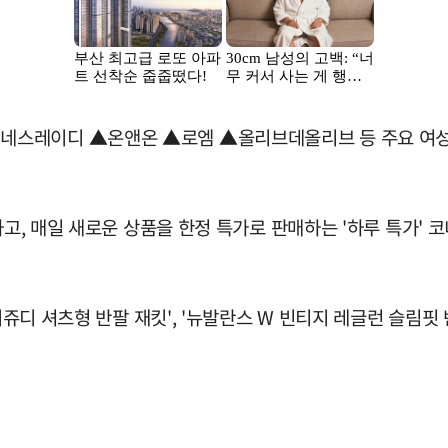
네스레이디 ▲온앤온 ▲로엠 ▲올리브데올리브 등 주요 여성
하고, 매일 새로운 상품을 한정 특가로 판매하는 '하루 특가' 
시쥬디 셔츠형 반팔 재킷', '뉴발란스 W 빈티지 레글런 슬림핏