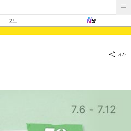
포토
가
가