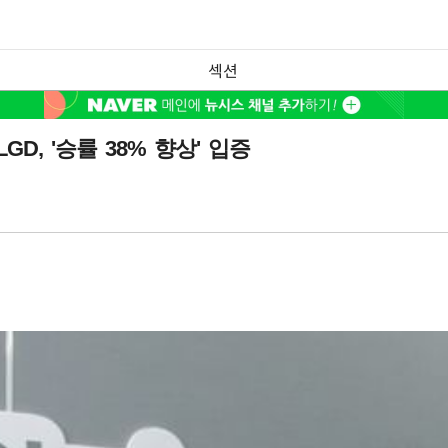
섹션
D, '승률 38% 향상' 입증