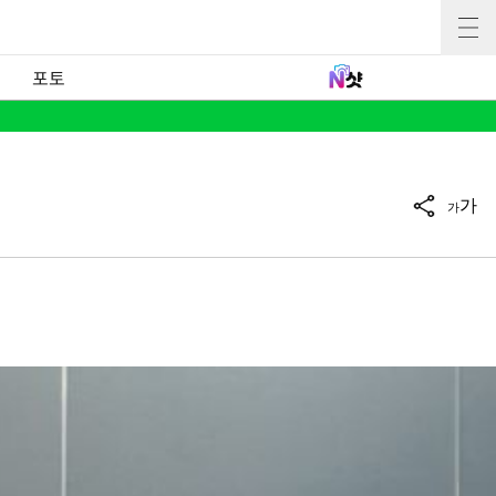
포토
가
가