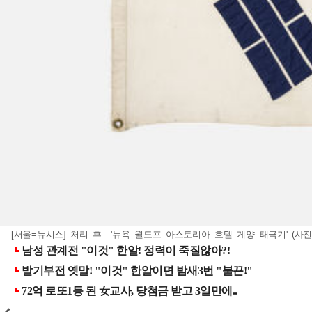
[서울=뉴시스] 처리 후 '뉴욕 월도프 아스토리아 호텔 게양 태극기' (사진=국