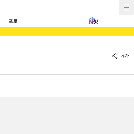
포토
가
가